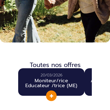
Toutes nos offres
20/03/2026
2
Moniteur/rice
Agent d
Educateur /trice (ME)
e