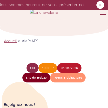
ous sommes heureux de vous présenter notre nouveau sit
Skip to content
Accueil
>
AMP/AES
CDI
1.00 ETP
06/04/2026
Site de Trélazé
Permis B obligatoire
Rejoignez nous !